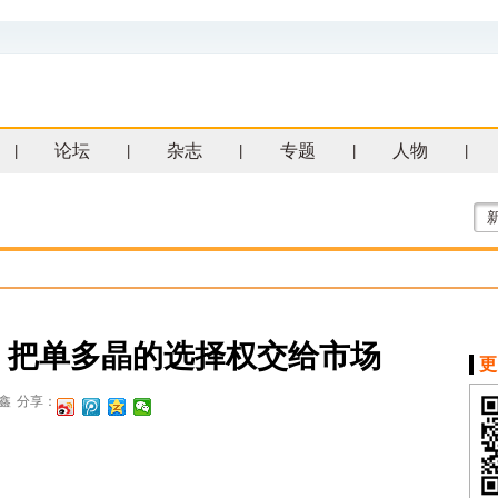
论坛
杂志
专题
人物
|
|
|
|
|
：把单多晶的选择权交给市场
更
鑫
分享：