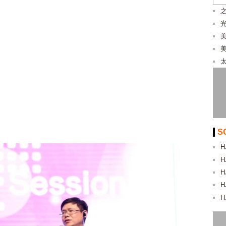
美
S
H
H
H
H
H