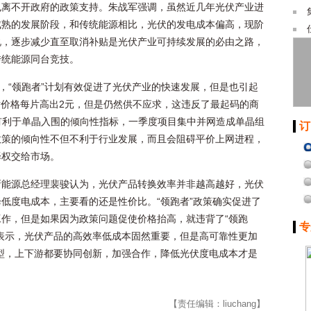
也离不开政府的政策支持。朱战军强调，虽然近几年光伏产业进
成熟的发展阶段，和传统能源相比，光伏的发电成本偏高，现阶
说，逐步减少直至取消补贴是光伏产业可持续发展的必由之路，
传统能源同台竞技。
为，“领跑者”计划有效促进了光伏产业的快速发展，但是也引起
片价格每片高出2元，但是仍然供不应求，这违反了最起码的商
了有利于单晶入围的倾向性指标，一季度项目集中并网造成单晶组
订
政策的倾向性不但不利于行业发展，而且会阻碍平价上网进程，
择权交给市场。
新能源总经理裴骏认为，光伏产品转换效率并非越高越好，光伏
低度电成本，主要看的还是性价比。“领跑者”政策确实促进了
作，但是如果因为政策问题促使价格抬高，就违背了“领跑
专
表示，光伏产品的高效率低成本固然重要，但是高可靠性更加
型，上下游都要协同创新，加强合作，降低光伏度电成本才是
【责任编辑：liuchang】