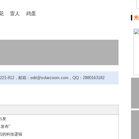
花
雷人
鸡蛋
光
-812，邮箱：edit@solarzoom.com，QQ：2880163182
出发
发布”
背后的科技逻辑