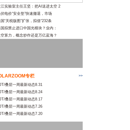
之江实验室主任王坚：把AI送进太空 2
光伏电价“安全垫”快速撤退，市场
国“关税版图”扩张，拟借“232条
美国拟禁止进口中国光模块？业内：
太空算力，概念炒作还是万亿蓝海？
OLARZOOM专栏
>>
JT/叠层一周最新动态8.31
JT/叠层一周最新动态8.24
JT/叠层一周最新动态8.17
JT/叠层一周最新动态7.26
JT/叠层一周最新动态7.20