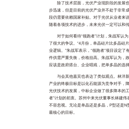
除了技术层面，光伏产业现阶段的发展
步迅速，但是目前的光伏产业并不处于非常
段仍需要依赖国家补贴。对于光伏从业者来
随着各项技术的进步，未来光伏一定可以和
对于如何看待“领跑者”计划，朱战军认
了很大的争议。“4月份，单晶硅片比多晶硅
业逻辑。”朱战军表示，“领跑者”项目设定
件供需严重失衡，价格抬高。朱战军认为，
应该是政府搭台、企业唱戏，把单多晶的选
与会其他嘉宾也表达了类似观点。林洋
产业的终极目标是以化石能源为竞争对手，降
光伏技术的发展，中标企业做了很多降本的工
者”计划的初衷。苏州中来光伏董事长林建伟
不容忽视。无论是单晶还是多晶，P型还是N
最核心的目标。