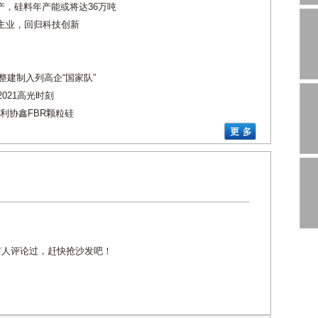
产，硅料年产能或将达36万吨
技主业，回归科技创新
企整建制入列高企“国家队”
021高光时刻
利协鑫FBR颗粒硅
有人评论过，赶快抢沙发吧！