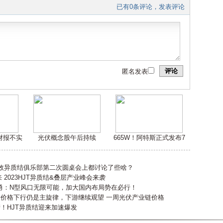
已有0条评论，发表评论
评论
匿名发表
嫌财报不实
光伏概念股午后持续
665W！阿特斯正式发布7
高效异质结俱乐部第二次圆桌会上都讨论了些啥？
2023HJT异质结&叠层产业峰会来袭
勇：N型风口无限可能，加大国内布局势在必行！
会价格下行仍是主旋律，下游继续观望 一周光伏产业链价格
产！HJT异质结迎来加速爆发