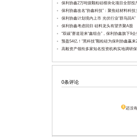
保利协鑫2万吨级颗粒硅模块化项目全部投
保利协鑫改名“协鑫科技”：聚焦硅材料科
保利协鑫计划境内上市 光伏行业“群鸟回A”
保利协鑫考虑回归 硅料龙头有望齐聚A股
“双碳”赛道迎来“鑫组合”，保利协鑫旗下9
预盈54亿！“黑科技”颗粒硅为保利协鑫赢来2
高毅资产领衔多家知名投资机构实地调研保
0条评论
还没