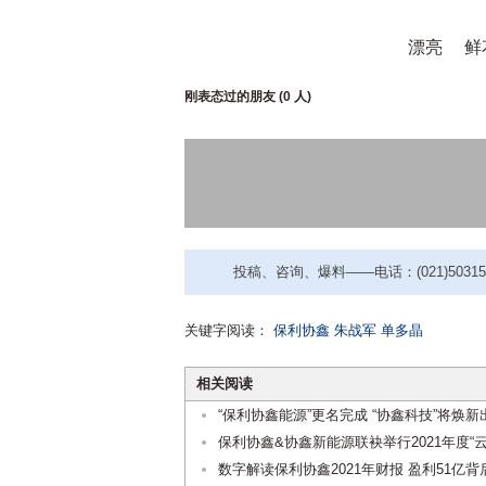
漂亮
鲜
刚表态过的朋友 (
0 人
)
投稿、咨询、爆料——电话：(021)50315221
关键字阅读：
保利协鑫
朱战军
单多晶
相关阅读
“保利协鑫能源”更名完成 “协鑫科技”将焕新
保利协鑫&协鑫新能源联袂举行2021年度“云
数字解读保利协鑫2021年财报 盈利51亿