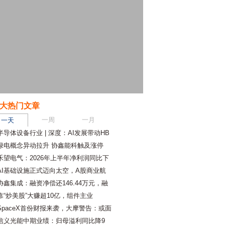
大热门文章
一周
一月
一天
半导体设备行业 | 深度：AI发展带动HB
绿电概念异动拉升 协鑫能科触及涨停
禾望电气：2026年上半年净利润同比下
AI基础设施正式迈向太空，A股商业航
协鑫集成：融资净偿还146.44万元，融
靠“炒美股”大赚超10亿，组件主业
SpaceX首份财报来袭，大摩警告：或面
信义光能中期业绩：归母溢利同比降9