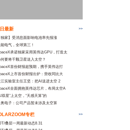
日最新
>>
【独家】受消息面影响电池率先报涨
上能电气，全球第三！
SpaceX承诺独家采用英伟达GPU，打造太
为何要将千颗卫星送入太空？
SpaceX首份财报超预期，携手英伟达打
SpaceX上市首份财报出炉：营收同比大
之江实验室主任王坚：把AI送进太空 2
SpaceX全面拥抱英伟达芯片，布局太空A
AI双星”上太空，“天感天算”的
天奥电子：公司产品暂未涉及太空算
OLARZOOM专栏
>>
JT/叠层一周最新动态8.31