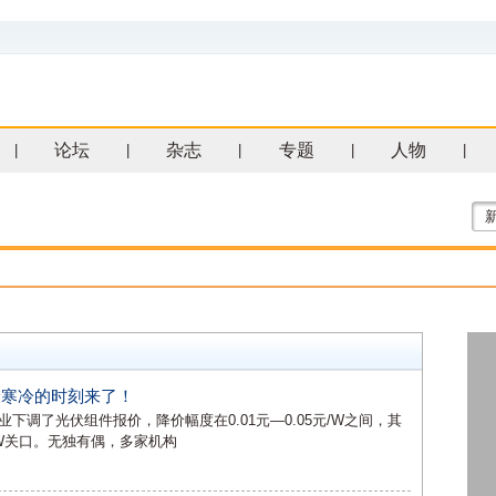
论坛
杂志
专题
人物
|
|
|
|
|
最寒冷的时刻来了！
调了光伏组件报价，降价幅度在0.01元—0.05元/W之间，其
元/W关口。无独有偶，多家机构