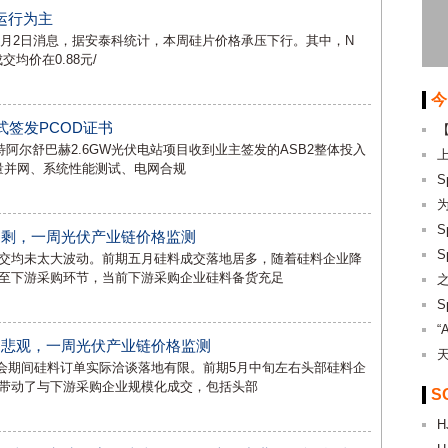
运行为主
7月2日消息，据安泰科统计，本周硅片价格承压下行。其中，N
成交均价在0.88元/
今
式签发PCOD证书
阿尔舒巴赫2.6GW光伏电站项目收到业主签发的ASB2整体投入
容量并网、系统性能测试、电网合规
过剩，一周光伏产业链价格监测
交均未太大波动。前期五月硅料成交落地居多，随着硅料企业降
至下游采购环节，当前下游采购企业硅料备货充足
“
偏悲观，一周光伏产业链价格监测
展会期间硅料订单实际洽谈落地有限。前期5月中旬左右头部硅料企
带动了与下游采购企业规模化成交，包括头部
S
H