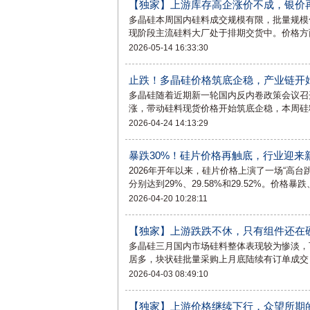
【独家】上游库存高企涨价不成，银价再
多晶硅本周国内硅料成交规模有限，批量规模
现阶段主流硅料大厂处于排期交货中。价格方
2026-05-14 16:33:30
止跌！多晶硅价格筑底企稳，产业链开
多晶硅随着近期新一轮国内反内卷政策会议召
涨，带动硅料现货价格开始筑底企稳，本周硅料
2026-04-24 14:13:29
暴跌30%！硅片价格再触底，行业迎来
2026年开年以来，硅片价格上演了一场“高台跳
分别达到29%、29.58%和29.52%。价格
2026-04-20 10:28:11
【独家】上游跌跌不休，只有组件还在
多晶硅三月国内市场硅料整体表现较为惨淡，
居多，块状硅批量采购上月底陆续有订单成交
2026-04-03 08:49:10
【独家】上游价格继续下行，众望所期