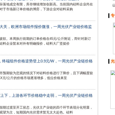
际落地成交有限，库存继续增加创新高。当前国内硅料企业尚在
对于市场新订单价格的博弈，下游企业对硅料采购
专
斤大关，欧洲市场组件报价微涨，一周光伏产业链价格监
疲软。本周执行前期的订单价格在45元/公斤附近，而针对新订
硅料企业暂未对外有明确报价，硅料大厂坚挺价
终端组件价格逆势登上0.9元/W，一周光伏产业链价格
光
市预期较为悲观的情况下对硅料价格进行了降价，且下调幅度较
X元/公斤的价格市场逐渐增多，低位价格来至
/W上下，上游各环节价格稳中走弱，一周光伏产业链价格
假期过渡至开工状态，光伏主产业链的四个环节表现分化明显，
观望为主，短期国内光伏需求暂无太大起色。硅料