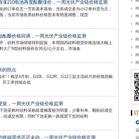
H
涨210电池再度酝酿涨价，一周光伏产业链价格监测
H
化的订单在五一节前基本落地，当前成交多为小订单补货为主，
面，当前市场各类硅料价格暂未有明显调整，现货
H
H
H
始酝酿价格回调，一周光伏产业链价格监测
H
开，硅料市场情绪得到提振，本周国内硅料期货价格连续大幅上
H
大厂N型硅料报价在35元/公斤左右，市场各
H
H
新的拐点
水”！截至4月初，G10L、G12R、G12三款主流硅片的价格跌幅
暴跌、开工率持续在低
硬挺，一周光伏产业链价格监测
下游采购对硅料采购延缓搁置较为明显，少量补单、颗粒硅成交
订
，但成交有限；同时下游采购一路观望下也对硅料
的终端需求迟迟未动，一周光伏产业链价格监测