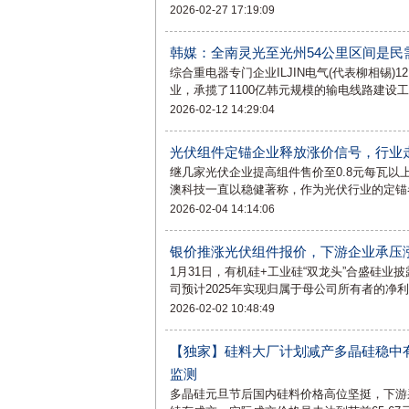
2026-02-27 17:19:09
韩媒：全南灵光至光州54公里区间是民
综合重电器专门企业ILJIN电气(代表柳相锡)
业，承揽了1100亿韩元规模的输电线路建设
2026-02-12 14:29:04
光伏组件定锚企业释放涨价信号，行业
继几家光伏企业提高组件售价至0.8元每瓦
澳科技一直以稳健著称，作为光伏行业的定锚
2026-02-04 14:14:06
银价推涨光伏组件报价，下游企业承压涨
1月31日，有机硅+工业硅“双龙头”合盛硅业披
司预计2025年实现归属于母公司所有者的净利
2026-02-02 10:48:49
【独家】硅料大厂计划减产多晶硅稳中有
监测
多晶硅元旦节后国内硅料价格高位坚挺，下游