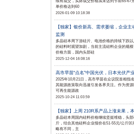
续有成交，实际成交价格虽未达到节前65-6
单价格达到60
2026-01-09 10:18:38
【独家】银价新高、需求萎缩，企业主
监测
多晶硅本周下游硅片、电池价格的持续下跌以
的硅料时观望加剧，当前主流硅料企业的规模
价格方面，国内头部硅
2025-12-04 16:08:16
高市早苗“点名”中国光伏，日本光伏产业要
2025年10月21日，高市早苗在众议院首相
其能源政策取向迅速引发各界关注。作为资源
可再生能源政
2025-10-24 11:03:59
【独家】上周 210R系产品上涨未果
多晶硅本周国内硅料价格继续坚挺维稳，头部硅
斤，结合其他硅料企业报价在51-55元/公
略有不同，主