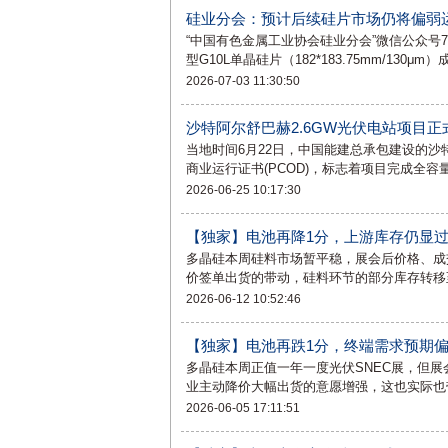
硅业分会：预计后续硅片市场仍将偏弱
“中国有色金属工业协会硅业分会”微信公众号
型G10L单晶硅片（182*183.75mm/130μm）
2026-07-03 11:30:50
沙特阿尔舒巴赫2.6GW光伏电站项目正
当地时间6月22日，中国能建总承包建设的沙特
商业运行证书(PCOD)，标志着项目完成全
2026-06-25 10:17:30
【独家】电池再降1分，上游库存仍显
多晶硅本周硅料市场暂平稳，展会后价格、成
价签单出货的带动，硅料环节的部分库存转移
2026-06-12 10:52:46
【独家】电池再跌1分，终端需求预期
多晶硅本周正值一年一度光伏SNEC展，但
业主动降价大幅出货的意愿增强，这也实际也
2026-06-05 17:11:51