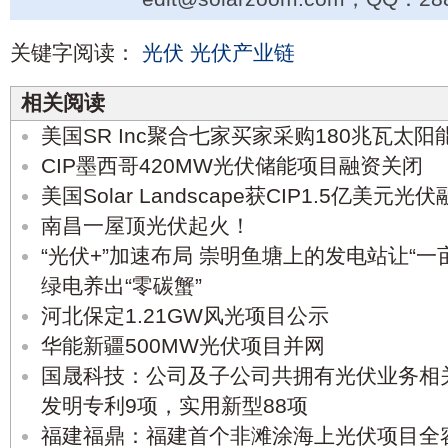
关键字阅读：
光伏
光伏产业链
相关阅读
美国SR Inc聚合七家买家采购180兆瓦太阳
CIP墨西哥420MW光伏储能项目融资关闭
美国Solar Landscape获CIP1.5亿美元光
南昌一屋顶光伏起火！
“光伏+”加速布局 崇明鱼塘上的发电站让“一
绿电养出“零碳蟹”
河北保定1.21GW风光项目公示
华能新疆500MW光伏项目并网
国晟科技：公司及子公司共拥有光伏业务相
发明专利9项，实用新型88项
福建福鼎：福建首个非滩涂海上光伏项目全