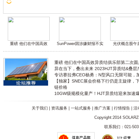
重磅 他们在中国高效
SunPower因涉嫌财报不实
光伏概念股午
重磅 他们在中国高效异质结俱乐部第二次
异在当下，叠出未来 2023HJT异质结&叠
专访赛拉弗CEO杨勇：N型风口无限可能，
【独家】SNEC展会价格下行仍是主旋律，
链价格
10GW级规模化量产！HJT异质结迎来加速
关于我们
|
资讯服务
|
一站式服务
|
推广方案
|
行情报告
|
活
Copyright:2014 SOLAR
联系我们：021-5031