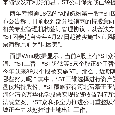
来陆续发布利好消息，ST公司保壳战已经
两年亏损逾18亿的“A股奶粉第一股”*ST
布公告称，日前收到部分经销商的持股意向
相关专业管理机构签订管理协议，以合法方
*ST因美是自今年4月27日起被实施“退市
票简称此前为“贝因美”。
而据Wind数据显示，当前A股上有*ST众
润、*ST上普、*ST钒钛等5只个股正处于
今年以来39只个股被实施ST。那么，近期
哪些努力呢？其中，*ST三维选择进行资产
盘侠增持股份、*ST藏旅获得河北富豪王玉
河化清仓万华化学股票实现投资收益747万
法院立案、*ST众和拟全力推进公司重整以
城正全力以赴推进土地出让工作。