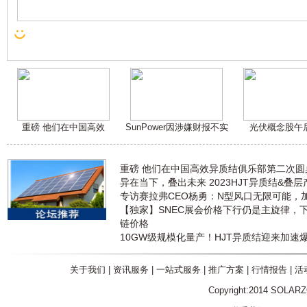
重磅 他们在中国高效
SunPower因涉嫌财报不实
光伏概念股午
重磅 他们在中国高效异质结俱乐部第二次
异在当下，叠出未来 2023HJT异质结&叠
专访赛拉弗CEO杨勇：N型风口无限可能，
【独家】SNEC展会价格下行仍是主旋律，
链价格
10GW级规模化量产！HJT异质结迎来加速
关于我们
|
资讯服务
|
一站式服务
|
推广方案
|
行情报告
|
活
Copyright:2014 SOLAR