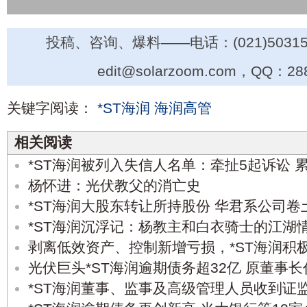
投稿、咨询、爆料——电话：(021)50315
edit@solarzoom.com，QQ：28
关键字阅读：
*ST海润
海润高管
相关阅读
*ST海润被列入失信人名单：牵扯5起诉讼 
杨怀进：光伏教父的消亡史
*ST海润大股东转让所持股份 华君系公司卷
*ST海润沉浮记：杨教主和白衣骑士的江湖
剥离低效资产、控制新增亏损，*ST海润积
光伏巨头*ST海润逾期债务超32亿 原董事长代
*ST海润董事、监事及高级管理人员收到证