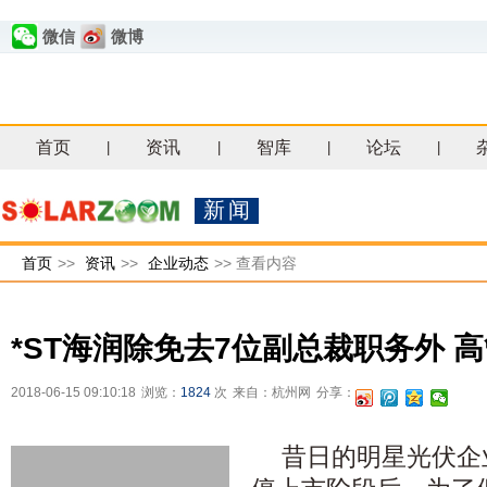
微信
微博
首页
资讯
智库
论坛
|
|
|
|
新闻
首页
>>
资讯
>>
企业动态
>>
查看内容
*ST海润除免去7位副总裁职务外 
2018-06-15 09:10:18
浏览：
1824
次
来自：杭州网
分享：
昔日的明星光伏企