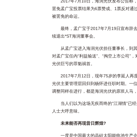
2017年7月10日，海润光伏发布公告
罢免孟广宝投票结果为6票赞成、1票反对通
被罢免的命运。
最终，孟广宝于2017年7月19日宣布辞
续退出*ST海润董事会。
从孟广宝进入海润光伏担任董事长，到其
对孟广宝任内“利益输送”、“掏空上市公司”
光伏巨亏的罪魁祸首。
2017年7月12日，现年75岁的李延
光伏主要管理层回归到杨怀进任职时期。一
调整同样在进行，都是海润光伏的原班人马
当人们以为这场无疾而终的“江湖情”已
人士大呼意味。
未来能否再现昔日辉煌?
一度是中国最大的晶硅太阳能电池生产