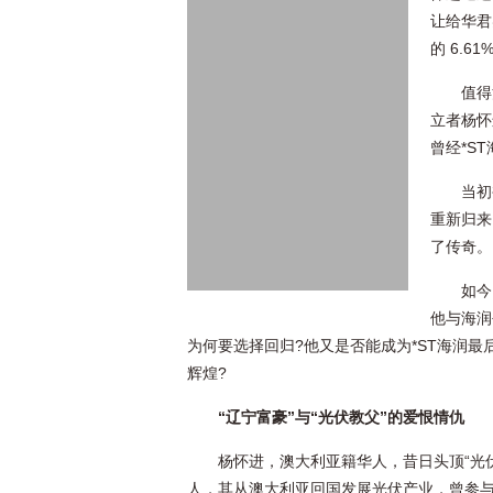
让给华君
的 6.6
值得
立者杨怀
曾经*S
当初
重新归来
了传奇。
如今
他与海润
为何要选择回归?他又是否能成为*ST海润最
辉煌?
“辽宁富豪”与“光伏教父”的爱恨情仇
杨怀进，澳大利亚籍华人，昔日头顶“光
人，其从澳大利亚回国发展光伏产业，曾参