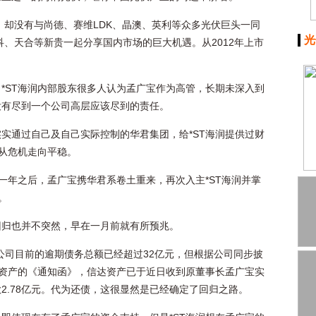
年，却没有与尚德、赛维LDK、晶澳、英利等众多光伏巨头一同
光
科、天合等新贵一起分享国内市场的巨大机遇。从2012年上市
*ST海润内部股东很多人认为孟广宝作为高管，长期未深入到
没有尽到一个公司高层应该尽到的责任。
实通过自己及自己实际控制的华君集团，给*ST海润提供过财
润从危机走向平稳。
仅一年之后，孟广宝携华君系卷土重来，再次入主*ST海润并掌
。
回归也并不突然，早在一月前就有所预兆。
，公司目前的逾期债务总额已经超过32亿元，但根据公司同步披
达资产的《通知函》，信达资产已于近日收到原董事长孟广宝实
2.78亿元。代为还债，这很显然是已经确定了回归之路。