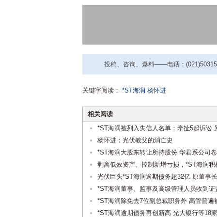
投稿、咨询、爆料——电话：(021)50315221
关键字阅读：
*ST海润
杨怀进
相关阅读
*ST海润被列入失信人名单：牵扯5起诉讼 
杨怀进：光伏教父的消亡史
*ST海润大股东转让所持股份 华君系公司
剥离低效资产、控制新增亏损，*ST海润
光伏巨头*ST海润逾期债务超32亿 原董事长
*ST海润董事、监事及高级管理人员收到
*ST海润除免去7位副总裁职务外 高管普遍
*ST海润逾期债务再创新高 光大银行等18