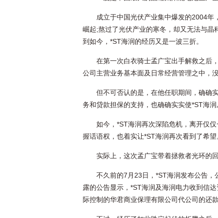
成立于中国光伏产业集中爆发的2004
崛起;熬过了光伏产业的寒冬，却又无法与晶
到如今，*ST海润的经历又是一波三折。
在第一次白衣骑士孟广宝出手解救之后，
公司主营业务基本面及日常经营管理之中，
但不可否认的是，在他任职期间，确确实
务和贷款担保的支持，也确确实实使*ST海
如今，*ST海润再次深陷危机，离开仅
握话语权，也着实让*ST海润再次看到了希望
实际上，这次孟广宝带着拯救者光环的
不久前的7月23日，*ST海润发布公告
露的公告显示，*ST海润及海润电力收到信
际控制的华君商业保理有限公司代公司的还款