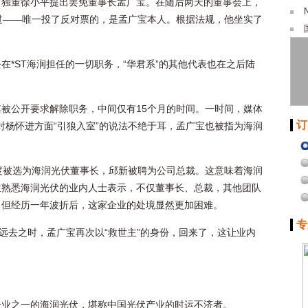
称，独董徐小平提出罢免董事长孟广宝。在随后两天的董事会上，
过——唯一投了反对票的，是孟广宝本人。根据法规，他坐实了
去在*ST海润担任的一切职务，“华君系”的其他代表也在之后陆
被公开要求解除职务，中间仅有15个月的时间。一时间，媒体
订
，对杨怀进方面“引狼入室”的说法不绝于耳，孟广宝也被指为海润
人再度被选为海润光伏董事长，邱新被聘为公司总裁。这意味着海润
位熟悉海润光伏的业内人士表示，不仅董事长、总裁，其他团队
，但经历一年波折后，这家企业的处境显然更加困难。
专
经远去之时，孟广宝再次以“救世主”的身份，回来了，这让业内
企业之一的海润光伏，堪称中国光伏产业的时运不济者。