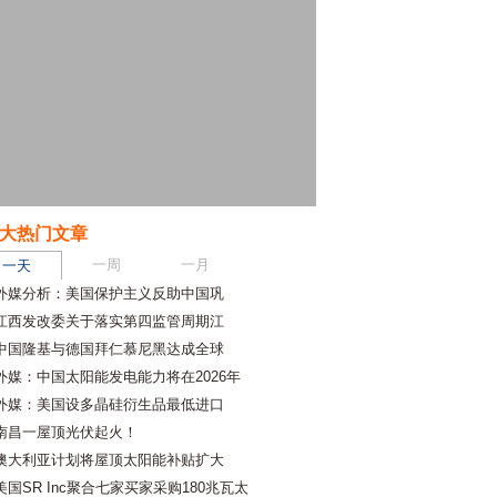
大热门文章
一周
一月
一天
外媒分析：美国保护主义反助中国巩
江西发改委关于落实第四监管周期江
中国隆基与德国拜仁慕尼黑达成全球
外媒：中国太阳能发电能力将在2026年
外媒：美国设多晶硅衍生品最低进口
南昌一屋顶光伏起火！
澳大利亚计划将屋顶太阳能补贴扩大
美国SR Inc聚合七家买家采购180兆瓦太