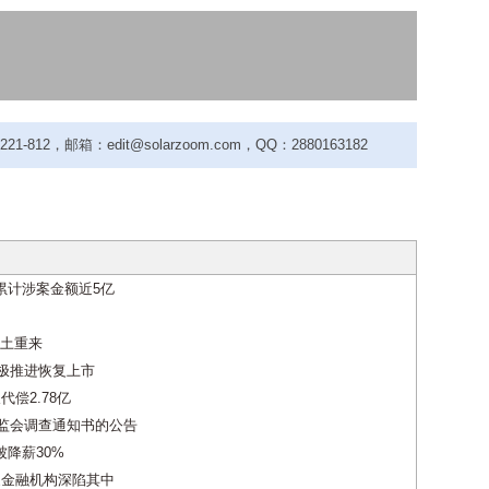
-812，邮箱：edit@solarzoom.com，QQ：2880163182
累计涉案金额近5亿
卷土重来
积极推进恢复上市
代偿2.78亿
证监会调查通知书的公告
被降薪30%
家金融机构深陷其中