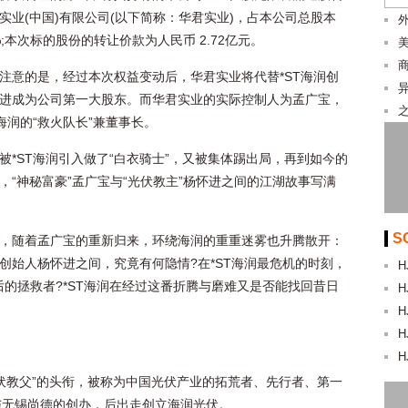
实业(中国)有限公司(以下简称：华君实业)，占本公司总股本
1%;本次标的股份的转让价款为人民币 2.72亿元。
注意的是，经过本次权益变动后，华君实业将代替*ST海润创
进成为公司第一大股东。而华君实业的实际控制人为孟广宝，
T海润的“救火队长”兼董事长。
被*ST海润引入做了“白衣骑士”，又被集体踢出局，再到如今的
，“神秘富豪”孟广宝与“光伏教主”杨怀进之间的江湖故事写满
S
，随着孟广宝的重新归来，环绕海润的重重迷雾也升腾散开：
创始人杨怀进之间，究竟有何隐情?在*ST海润最危机的时刻，
H
后的拯救者?*ST海润在经过这番折腾与磨难又是否能找回昔日
H
H
H
H
伏教父”的头衔，被称为中国光伏产业的拓荒者、先行者、第一
与无锡尚德的创办，后出走创立海润光伏。