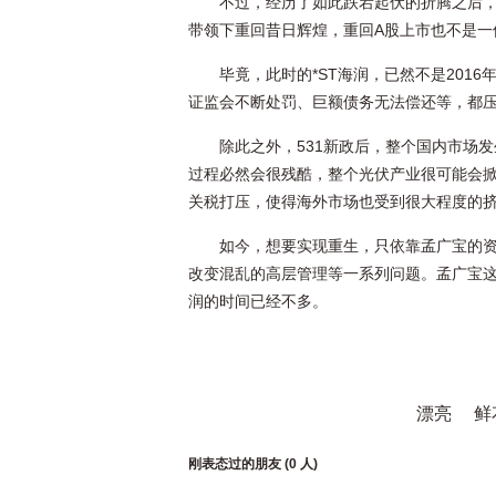
不过，经历了如此跌宕起伏的折腾之后，
带领下重回昔日辉煌，重回A股上市也不是一
毕竟，此时的*ST海润，已然不是201
证监会不断处罚、巨额债务无法偿还等，都压
除此之外，531新政后，整个国内市场
过程必然会很残酷，整个光伏产业很可能会
关税打压，使得海外市场也受到很大程度的
如今，想要实现重生，只依靠孟广宝的
改变混乱的高层管理等一系列问题。孟广宝这
润的时间已经不多。
漂亮
鲜
刚表态过的朋友 (
0 人
)