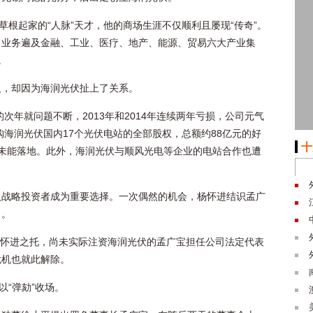
草根起家的“人脉”天才，他的商场生涯不仅顺利且屡现“传奇”。
，业务遍及金融、工业、医疗、地产、能源、贸易六大产业集
。
人，却因为海润光伏扯上了关系。
的次年就问题不断，2013年和2014年连续两年亏损，公司元气
购海润光伏国内17个光伏电站的全部股权，总额约88亿元的好
十
未能落地。此外，海润光伏与顺风光电等企业的电站合作也遭
入战略投资者成为重要选择。一次偶然的机会，杨怀进结识孟广
力。
受杨怀进之托，尚未实际注资海润光伏的孟广宝担任公司法定代表
危机也就此解除。
以“弹劾”收场。