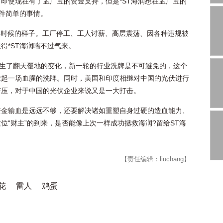
即使现在有了孟广宝的资金支持，但是*ST海润想在孟广宝的
件简单的事情。
6年时候的样子。工厂停工、工人讨薪、高层震荡、因各种违规被
得*ST海润喘不过气来。
发生了翻天覆地的变化，新一轮的行业洗牌是不可避免的，这个
掀起一场血腥的洗牌。同时，美国和印度相继对中国的光伏进行
挤压，对于中国的光伏企业来说又是一大打击。
资金输血是远远不够，还要解决诸如重塑自身过硬的造血能力、
位“财主”的到来，是否能像上次一样成功拯救海润?留给ST海
【责任编辑：liuchang】
花
雷人
鸡蛋