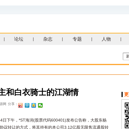
论坛
杂志
专题
人物
|
|
|
|
|
教主和白衣骑士的江湖情
更
源网
分享：
14日下午，*ST海润(股票代码600401)发布公告称，大股东杨
协议转让的方式，将其持有的本公司3.12亿股无限售流通股转