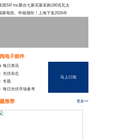
美国SR Inc聚合七家买家采购180兆瓦太
国家电投、申能领衔！上海下发2026年
阅电子邮件
每日资讯
光伏杂志
马上订阅
专题
每日光伏市场参考
题推荐
更多>>