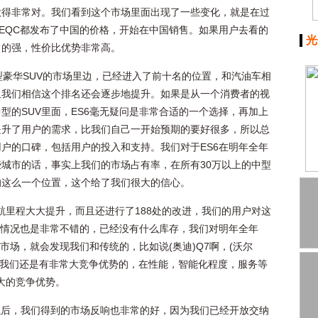
做得非常对。我们看到这个市场里面出现了一些变化，就是在过
驰的EQC都发布了中国的价格，开始在中国销售。如果用户去看的
光
常的强，性价比优势非常高。
中型豪华SUV的市场里边，已经进入了前十名的位置，和汽油车相
且我们相信这个排名还会逐步地提升。如果是从一个消费者的视
型的SUV里面，ES6毫无疑问是非常合适的一个选择，再加上
提升了用户的需求，比我们自己一开始预期的要好很多，所以总
户的口碑，包括用户的投入和支持。我们对于ES6在明年全年
城市的话，事实上我们的市场占有率，在所有30万以上的中型
的这么一个位置，这个给了我们很大的信心。
续航里程大大提升，而且还进行了188处的改进，我们的用户对这
售情况也是非常不错的，已经没有什么库存，我们对明年全年
市场，就会发现我们和传统的，比如说(奥迪)Q7啊，(沃尔
的话，我们还是有非常大竞争优势的，在性能，智能化程度，服务等
常大的竞争优势。
以后，我们得到的市场反响也非常的好，因为我们已经开放交纳