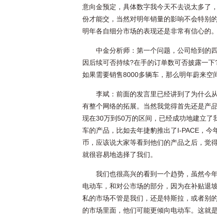
意向金预定，具体数字我今天不去说太多了，
份才能交，当然对明年销量的影响不会特别的大
明年各自细分市场的表现还是非常有信心的
中金分析师：第一个问题，公司给到的四
因后续可否持续?在手的订单数可否披露一下
如果需要销售8000多辆车，那么明年蔚来空间
李斌：前面的发言里已经讲到了为什么
有整个网络的拓展。当然我觉得首先还是产
现在30万到50万的区间，已经成功地建立
车的产品，比如去年捷豹推出了I-PACE，今
币，应该说大家等看到他们的产品之后，觉
就很容易地选择了我们。
我们也很高兴的看到一个趋势，虽然今
电动车，和对公市场的部分，因为在补贴退
私的市场不管是我们，还是特斯拉，或者别
的市场里面，他们可能更倾向电动车。这就是为