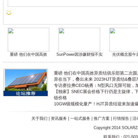
重磅 他们在中国高效
SunPower因涉嫌财报不实
光伏概念股午
重磅 他们在中国高效异质结俱乐部第二次
异在当下，叠出未来 2023HJT异质结&叠
专访赛拉弗CEO杨勇：N型风口无限可能，
【独家】SNEC展会价格下行仍是主旋律，
链价格
10GW级规模化量产！HJT异质结迎来加速
关于我们
|
资讯服务
|
一站式服务
|
推广方案
|
行情报告
|
活
Copyright:2014 SOLAR
联系我们：021-5031