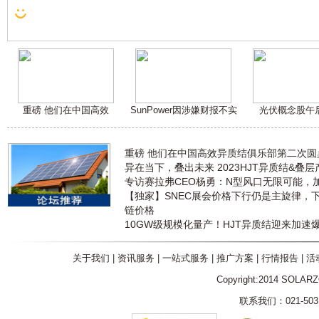
重磅 他们在中国高效
SunPower因涉嫌财报不实
光伏概念股午
重磅 他们在中国高效异质结俱乐部第二次
异在当下，叠出未来 2023HJT异质结&叠
专访赛拉弗CEO杨勇：N型风口无限可能，
【独家】SNEC展会价格下行仍是主旋律，
链价格
10GW级规模化量产！HJT异质结迎来加速
关于我们
|
资讯服务
|
一站式服务
|
推广方案
|
行情报告
|
活
Copyright:2014 SOLAR
联系我们：021-5031