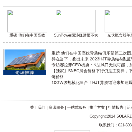
重磅 他们在中国高效
SunPower因涉嫌财报不实
光伏概念股午
重磅 他们在中国高效异质结俱乐部第二次
异在当下，叠出未来 2023HJT异质结&叠
专访赛拉弗CEO杨勇：N型风口无限可能，
【独家】SNEC展会价格下行仍是主旋律，
链价格
10GW级规模化量产！HJT异质结迎来加速
关于我们
|
资讯服务
|
一站式服务
|
推广方案
|
行情报告
|
活
Copyright:2014 SOLAR
联系我们：021-5031