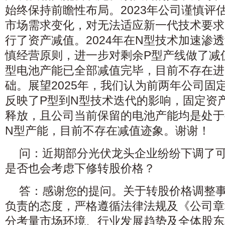
始终保持前瞻性布局。2023年公司谨慎评
市场需求变化，对无法适应新一代技术要求
行了资产减值。2024年在N型技术加速渗
慎经营原则，进一步对剩余P型产线做了减
型电池产能已全部减值完毕，目前不存在进
础。展望2025年，我们认为前两年公司固
反映了P型到N型技术迭代的影响，固定资
释放，且公司当前保留的电池产能均是处于
N型产能，目前不存在减值迹象。谢谢！
问：近期部分光伏龙头企业纷纷下调了
是否也会考虑下修转股价格？
答：感谢您的提问。关于转股价格调整
负责的态度，严格遵循法律法规及《公司章
分考量市场环境、行业发展趋势及全体股东