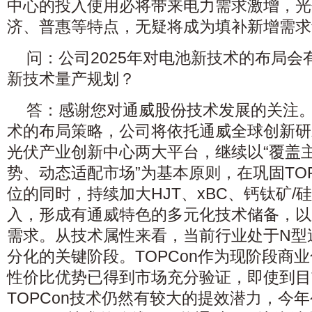
中心的投入使用必将带来电力需求激增，光
济、普惠等特点，无疑将成为填补新增需求
问：公司2025年对电池新技术的布局
新技术量产规划？
答：感谢您对通威股份技术发展的关注。
术的布局策略，公司将依托通威全球创新研
光伏产业创新中心两大平台，继续以“覆盖
势、动态适配市场”为基本原则，在巩固TO
位的同时，持续加大HJT、xBC、钙钛矿/
入，形成有通威特色的多元化技术储备，以
需求。从技术属性来看，当前行业处于N型
分化的关键阶段。TOPCon作为现阶段商
性价比优势已得到市场充分验证，即使到目
TOPCon技术仍然有较大的提效潜力，今