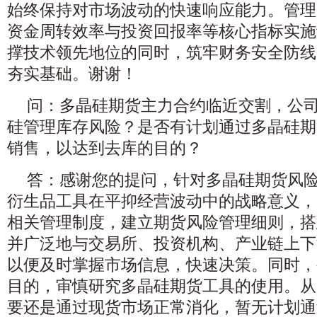
始终保持对市场波动的快速响应能力。管理
资金周转效率与投资回报率等核心指标实施
撑技术领先地位的同时，筑牢财务安全防线
夯实基础。谢谢！
问：多晶硅期货主力合约临近交割，公
硅管理库存风险？是否有计划通过多晶硅期
销售，以达到去库的目的？
答：感谢您的提问，针对多晶硅期货风
衍生品工具在平抑经营波动中的战略意义，
相关管理制度，建立期货风险管理细则，搭
并广泛地与交易所、投资机构、产业链上下
以便及时掌握市场信息，快速决策。同时，
目的，审慎研究多晶硅期货工具的使用。从
要还是通过现货市场正常消化，暂无计划通