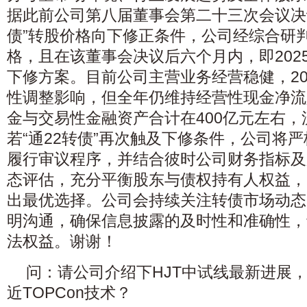
据此前公司第八届董事会第二十三次会议决议
债”转股价格向下修正条件，公司经综合研
格，且在该董事会决议后六个月内，即2025
下修方案。目前公司主营业务经营稳健，20
性调整影响，但全年仍维持经营性现金净流
金与交易性金融资产合计在400亿元左右
若“通22转债”再次触及下修条件，公司将
履行审议程序，并结合彼时公司财务指标及
态评估，充分平衡股东与债权持有人权益，
出最优选择。公司会持续关注转债市场动态
明沟通，确保信息披露的及时性和准确性，
法权益。谢谢！
问：请公司介绍下HJT中试线最新进展
近TOPCon技术？