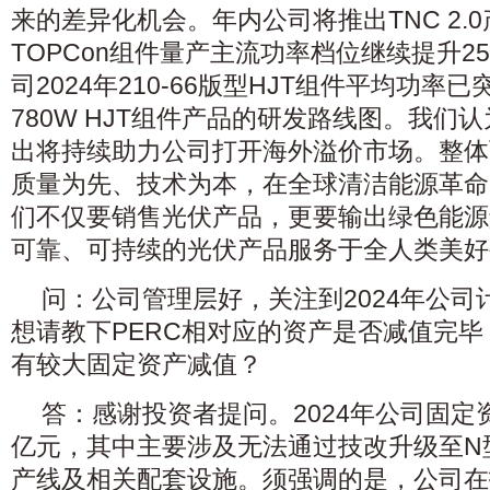
来的差异化机会。年内公司将推出TNC 2.
TOPCon组件量产主流功率档位继续提升2
司2024年210-66版型HJT组件平均功率
780W HJT组件产品的研发路线图。我们
出将持续助力公司打开海外溢价市场。整体
质量为先、技术为本，在全球清洁能源革命
们不仅要销售光伏产品，更要输出绿色能源
可靠、可持续的光伏产品服务于全人类美好
问：公司管理层好，关注到2024年公
想请教下PERC相对应的资产是否减值完毕？
有较大固定资产减值？
答：感谢投资者提问。2024年公司固定资
亿元，其中主要涉及无法通过技改升级至N型
产线及相关配套设施。须强调的是，公司在