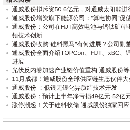
通威股份拟斥资50.6亿元，对通威太阳能进
通威股份增资旗下能源公司：“算电协同”促
通威股份：公司在HJT高效电池与钙钛矿/
领技术创新
通威股份收购“硅料黑马”有何进展？公司副
通威股份全面介绍TOPCon、HJT、xBC
进展
光伏反内卷加速产业链价值重构 通威股份
11月成都！通威股份全球供应链生态伙伴大
通威股份 ：低银无银化异质结技术开发
通威股份：预计上半年净亏损49亿元-52亿
涨停潮起！关于硅料收储 通威股份独家回