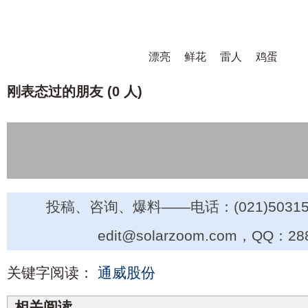
漂亮
鲜花
雷人
鸡蛋
刚表态过的朋友 (
0 人
)
投稿、咨询、爆料——电话：(021)50315
edit@solarzoom.com，QQ：28
关键字阅读：
通威股份
相关阅读