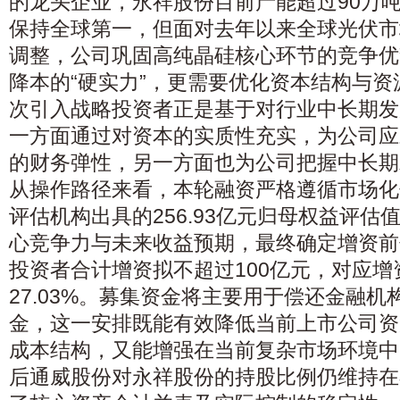
的龙头企业，永祥股份目前产能超过90万
保持全球第一，但面对去年以来全球光伏市
调整，公司巩固高纯晶硅核心环节的竞争优
降本的“硬实力”，更需要优化资本结构与资
次引入战略投资者正是基于对行业中长期发
一方面通过对资本的实质性充实，为公司应
的财务弹性，另一方面也为公司把握中长期
从操作路径来看，本轮融资严格遵循市场化
评估机构出具的256.93亿元归母权益评估
心竞争力与未来收益预期，最终确定增资前
投资者合计增资拟不超过100亿元，对应
27.03%。募集资金将主要用于偿还金融
金，这一安排既能有效降低当前上市公司资
成本结构，又能增强在当前复杂市场环境中
后通威股份对永祥股份的持股比例仍维持在不