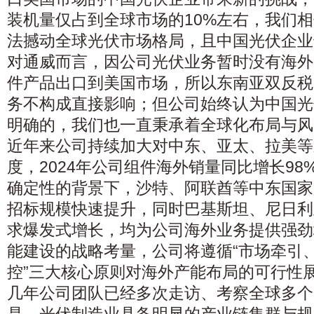
装机量仅占到全球市场的10%左右，我们
法撼动全球光伏市场格局，且中国光伏企业
对通威而言，因公司光伏业务暂时没有海外
件产品出口到美国市场，所以东南亚双反税
务不构成直接影响；但公司始终认为中国光
明确的，我们也一直秉承着全球化布局与风
近年来公司持续加大对中东、亚太、拉美等
度，2024年公司组件海外销量同比增长9
确定性的背景下，沙特、阿联酋等中东国家
招标规模快速提升，同时巴基斯坦、尼日利
求爆发式增长，均为公司海外业务提供强劲
能建设的战略考量，公司将遵循“市场牵引
控”三大核心原则对海外产能布局的可行性
几年公司团队已经多次走访、考察全球多个