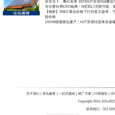
异在当下，叠出未来 2023HJT异质结&叠
专访赛拉弗CEO杨勇：N型风口无限可能，
【独家】SNEC展会价格下行仍是主旋律，
链价格
10GW级规模化量产！HJT异质结迎来加速
关于我们
|
资讯服务
|
一站式服务
|
推广方案
|
行情报告
|
活
Copyright:2014 SOLAR
联系我们：021-5031