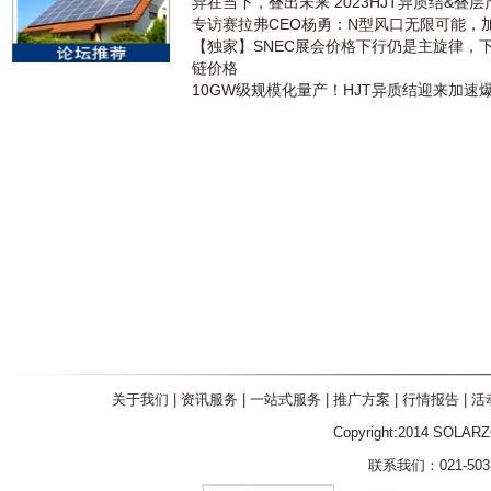
异在当下，叠出未来 2023HJT异质结&叠
专访赛拉弗CEO杨勇：N型风口无限可能，
【独家】SNEC展会价格下行仍是主旋律，
链价格
10GW级规模化量产！HJT异质结迎来加速
关于我们
|
资讯服务
|
一站式服务
|
推广方案
|
行情报告
|
活
Copyright:2014 SOLAR
联系我们：021-5031