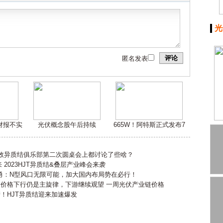
光
评论
匿名发表
嫌财报不实
光伏概念股午后持续
665W！阿特斯正式发布7
高效异质结俱乐部第二次圆桌会上都讨论了些啥？
2023HJT异质结&叠层产业峰会来袭
勇：N型风口无限可能，加大国内布局势在必行！
会价格下行仍是主旋律，下游继续观望 一周光伏产业链价格
产！HJT异质结迎来加速爆发