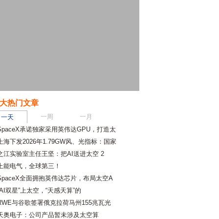
大热门文章
一周
一月
一天
SpaceX承诺独家采用英伟达GPU，打造太
上海下发2026年1.79GW风、光指标：国家
之江实验室主任王坚：把AI送进太空 2
上能电气，全球第三！
SpaceX全面拥抱英伟达芯片，布局太空A
“AI双星”上太空，“天感天算”的
RWE与谷歌签署俄克拉荷马州155兆瓦光
天奥电子：公司产品暂未涉及太空算