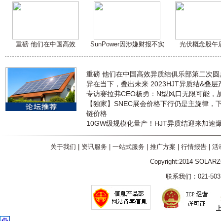
重磅 他们在中国高效
SunPower因涉嫌财报不实
光伏概念股午
重磅 他们在中国高效异质结俱乐部第二次
异在当下，叠出未来 2023HJT异质结&叠
专访赛拉弗CEO杨勇：N型风口无限可能，
【独家】SNEC展会价格下行仍是主旋律，
链价格
10GW级规模化量产！HJT异质结迎来加速
关于我们
|
资讯服务
|
一站式服务
|
推广方案
|
行情报告
|
活
Copyright:2014 SOLAR
联系我们：021-5031