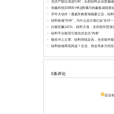
光伏产能出清进行时：头部硅料企业普遍减
协鑫科技(03800.HK))附属与协鑫集成
开年大动作！通威并购青海丽豪之后，硅料
硅料收储“叫停”，为什么说大佬们会“长吁一
白银狂飙141%，硅料大涨，光伏组件想涨
硅料平台能否引领光伏走出“内卷”
银价冲上云霄、硅料持续走高，光伏组件能
硅料收储再现风波？企业、协会等多方回应
0条评论
还没