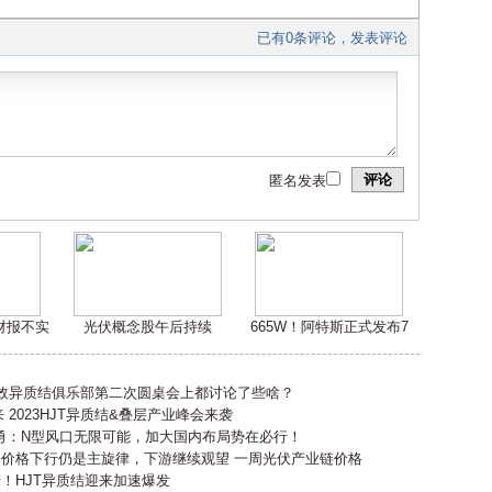
已有0条评论，发表评论
评论
匿名发表
嫌财报不实
光伏概念股午后持续
665W！阿特斯正式发布7
高效异质结俱乐部第二次圆桌会上都讨论了些啥？
2023HJT异质结&叠层产业峰会来袭
勇：N型风口无限可能，加大国内布局势在必行！
会价格下行仍是主旋律，下游继续观望 一周光伏产业链价格
产！HJT异质结迎来加速爆发