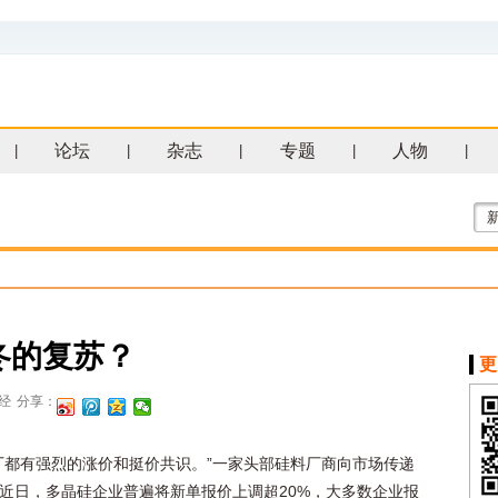
论坛
杂志
专题
人物
|
|
|
|
|
冬的复苏？
更
经
分享：
厂都有强烈的涨价和挺价共识。”一家头部硅料厂商向市场传递
近日，多晶硅企业普遍将新单报价上调超20%，大多数企业报