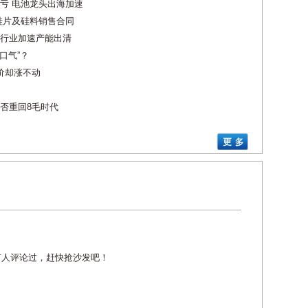
亏 电池龙头出海加速
续签硅片及硅料销售合同
行业加速产能出清
口气”？
价却涨不动
否重回8毛时代
有人评论过，赶快抢沙发吧！