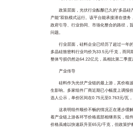
政策层面，光伏行业酝酿已久的“多晶硅
产能”双轨模式运行。该平台能承接潜在债务
政府引导、行业协同、市场化整合的路径，旨
问题。
行业层面，硅料企业已经历了超过一年的
多晶硅致密料行业均价为33.5元/千克，而同
整体亏损仍然达64.22亿元，虽相比第二季度
产业传导
硅料作为光伏产业链的最上游，其价格
生影响。多家组件厂商近期已小幅度上调报价，
选人公示，单价区间在0.75元至0.763元/
这表明组件顺价不畅的情况正在逐步缓解
着产业链上游各环节价格底部相继夯实，组件
价格虽难以快速跃升至65元/千克，但政策