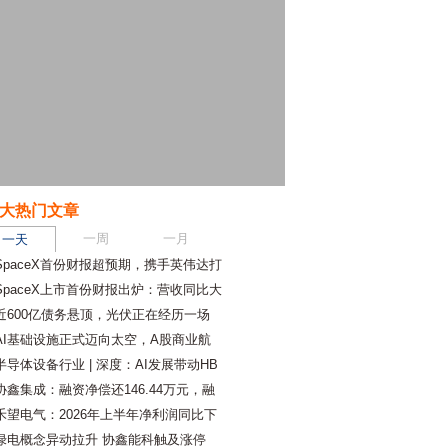
大热门文章
一周
一月
一天
SpaceX首份财报超预期，携手英伟达打
SpaceX上市首份财报出炉：营收同比大
近600亿债务悬顶，光伏正在经历一场
AI基础设施正式迈向太空，A股商业航
半导体设备行业 | 深度：AI发展带动HB
协鑫集成：融资净偿还146.44万元，融
禾望电气：2026年上半年净利润同比下
绿电概念异动拉升 协鑫能科触及涨停