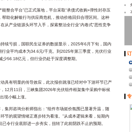
产能整合平台”已正式落地，平台采取“承债式收购+弹性封存压
，帮助化解银行与供应商危机，推动价格回归合理区间。这种
在从产业链源头环节入手，探索整治全行业“内卷式”恶性竞争
持续亏损，国联民生证券的数据显示，2025年6月下旬，国内
期行业平均成本为34.6元/千克。到2025年第三季度，光伏行业
订
减少56.18亿元，但行业仍处于深度调整期。
波动具有明显的传导效应，此次报价跳涨已经对中下游环节已产
12月11日，三峡集团2026年光伏组件框架集中采购中标候
专
瓦，出现小幅上涨。
，集邦咨询分析师指出：“组件市场挺价氛围已显著升温，随
环节的观望情绪正逐步转为看涨。”从成本逻辑来看，短期内
护航已令行业底部进一步夯实，扭转了此前阴跌不止的预期。