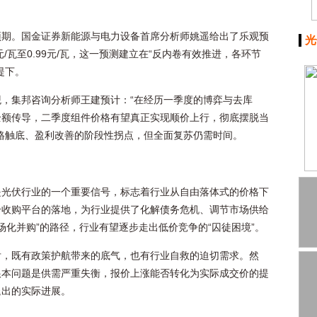
预期。国金证券新能源与电力设备首席分析师姚遥给出了乐观预
光
元/瓦至0.99元/瓦，这一预测建立在“反内卷有效推进，各环节
提下。
，集邦咨询分析师王建预计：“在经历一季度的博弈与去库
全额传导，二季度组件价格有望真正实现顺价上行，彻底摆脱当
格触底、盈利改善的阶段性拐点，但全面复苏仍需时间。
是光伏行业的一个重要信号，标志着行业从自由落体式的价格下
合收购平台的落地，为行业提供了化解债务危机、调节市场供给
场化并购”的路径，行业有望逐步走出低价竞争的“囚徒困境”。
后，既有政策护航带来的底气，也有行业自救的迫切需求。然
根本问题是供需严重失衡，报价上涨能否转化为实际成交价的提
退出的实际进展。