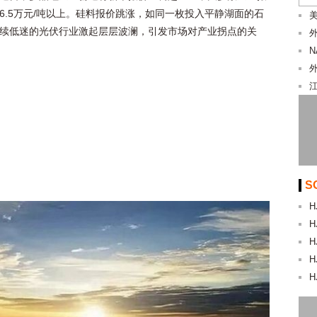
6.5万元/吨以上。硅料报价跳涨，如同一枚投入平静湖面的石
美
续低迷的光伏行业激起层层波澜，引发市场对产业拐点的关
S
H
H
H
H
H