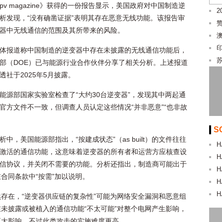
pv magazine》获得的一份报告显示，美国政府对中国制造逆
2
析发现，“没有确凿证据”表明其存在恶意无线功能。该报告审
器中无线通信的范围及其所带来的风险。
体报道称中国制造的逆变器中存在未披露的无线通信功能后，
部（DOE）已与能源行业合作伙伴分享了相关分析。上述报道
透社于2025年5月披露。
能源部国家实验室检查了“大约30台逆变器”，发现其中两起通
官方文件不一致，但调查人员认定这些情况“并非恶意”“也非故
S
析中，美国能源部指出，“按建成状态”（as built）的文件往往
H
激活的通信功能，这意味着逆变器的所有者和运营方应核查设
H
信协议，并关闭不需要的功能。分析还指出，制造商可能出于
H
合同条款中“按需”加以说明。
H
H
存在，“逆变器供应链的复杂性”可能为网络安全漏洞和恶意组
未披露或被植入的通信功能“不太可能”对整个电网产生影响，
更大影响，不过此类攻击的实施难度更高。