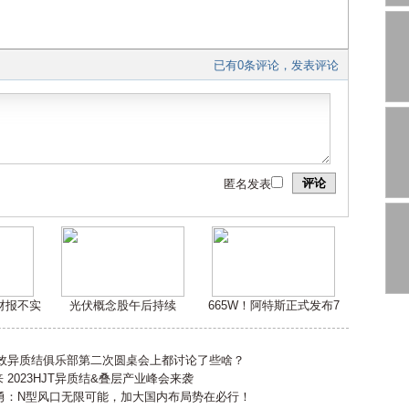
已有0条评论，发表评论
评论
匿名发表
嫌财报不实
光伏概念股午后持续
665W！阿特斯正式发布7
高效异质结俱乐部第二次圆桌会上都讨论了些啥？
2023HJT异质结&叠层产业峰会来袭
勇：N型风口无限可能，加大国内布局势在必行！