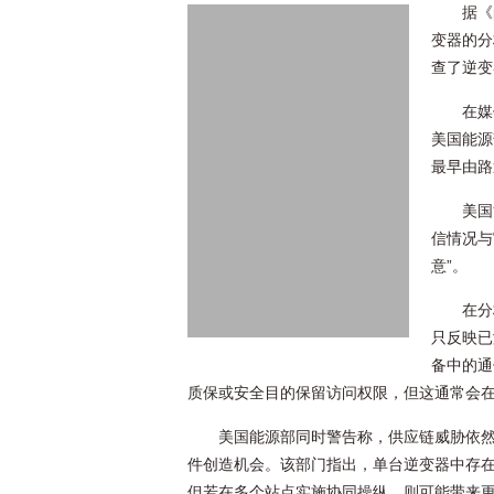
据《
变器的分
查了逆变
在媒
美国能源
最早由路
美国
信情况与
意”。
在分
只反映已
备中的通
质保或安全目的保留访问权限，但这通常会在
美国能源部同时警告称，供应链威胁依然
件创造机会。该部门指出，单台逆变器中存在
但若在多个站点实施协同操纵，则可能带来