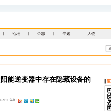
论坛
杂志
专题
人物
|
|
|
|
|
太阳能逆变器中存在隐藏设备的
更
azine
分享：