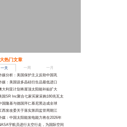
大热门文章
一周
一月
一天
外媒分析：美国保护主义反助中国巩
外媒：美国设多晶硅衍生品最低进口
澳大利亚计划将屋顶太阳能补贴扩大
美国SR Inc聚合七家买家采购180兆瓦太
中国隆基与德国拜仁慕尼黑达成全球
江西发改委关于落实第四监管周期江
外媒：中国太阳能发电能力将在2026年
NASA宇航员进行太空行走，为国际空间