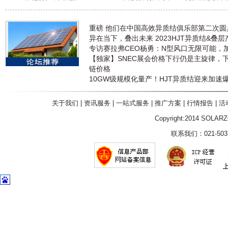
重磅 他们在中国高效异质结俱乐部第二次
异在当下，叠出未来 2023HJT异质结&叠
专访赛拉弗CEO杨勇：N型风口无限可能，
【独家】SNEC展会价格下行仍是主旋律，
链价格
10GW级规模化量产！HJT异质结迎来加速
关于我们
|
资讯服务
|
一站式服务
|
推广方案
|
行情报告
|
活
Copyright:2014 SOLAR
联系我们：021-5031