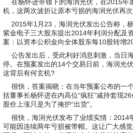
在杨怀进带领下的海润光伏，在2015
机，这两次波折让原本亏损的海润光伏再次
2015年1月23，海润光伏发出公告称
紫金电子三大股东提出2014年利润分配及
案：以资本公积金向全体股东每10股转增2
公告发出后，受此利好消息刺激，当日
停。在预案发出的14个交易日前，海润光伏
这背后有何玄机?
很快，答案揭晓：在当年预案公布的一
括董事长杨怀进在内高位“疯狂”减持套现2
股价上涨只是为了掩护“出货”。
很快，海润光伏发布了业绩实情：2014
可能因连续两年亏损被带帽。这让广大感觉