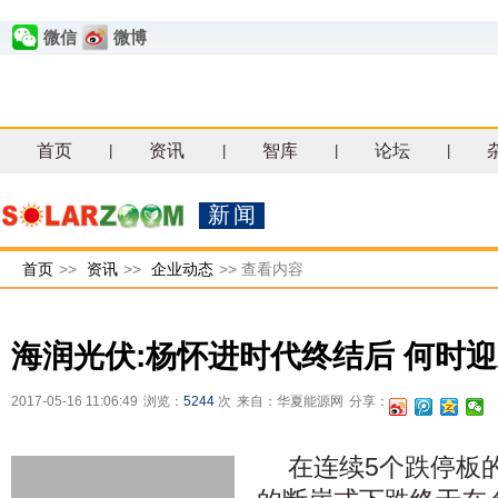
微信
微博
首页
资讯
智库
论坛
|
|
|
|
新闻
首页
>>
资讯
>>
企业动态
>>
查看内容
海润光伏:杨怀进时代终结后 何时
2017-05-16 11:06:49
浏览：
5244
次
来自：华夏能源网
分享：
在连续5个跌停板