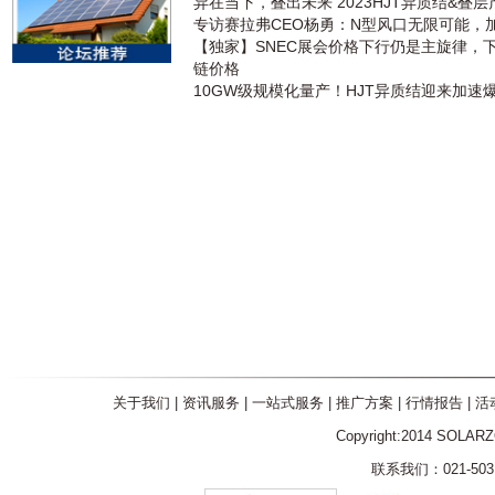
异在当下，叠出未来 2023HJT异质结&叠
专访赛拉弗CEO杨勇：N型风口无限可能，
【独家】SNEC展会价格下行仍是主旋律，
链价格
10GW级规模化量产！HJT异质结迎来加速
关于我们
|
资讯服务
|
一站式服务
|
推广方案
|
行情报告
|
活
Copyright:2014 SOLAR
联系我们：021-5031