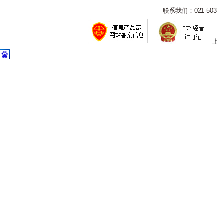
联系我们：021-5031