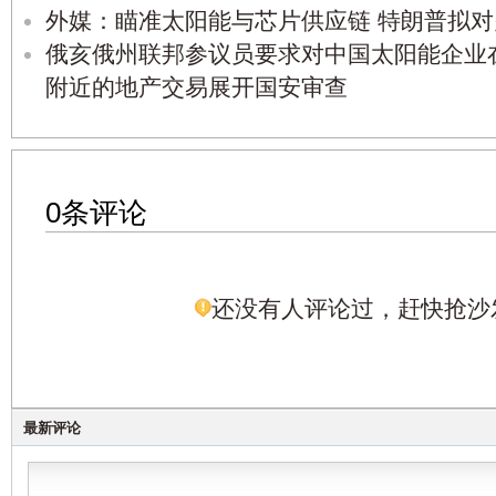
外媒：瞄准太阳能与芯片供应链 特朗普拟对
俄亥俄州联邦参议员要求对中国太阳能企业
附近的地产交易展开国安审查
0条评论
还没有人评论过，赶快抢沙
最新评论