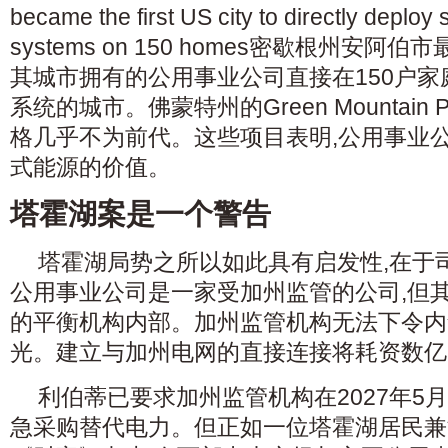
became the first US city to directly deploy 
systems on 150 homes
密歇根州安阿伯市
其城市拥有的公用事业公司直接在150户
系统的城市。佛蒙特州的Green Mountain
格几乎不为前代。这些项目表明,公用事业
式能源的价值。
塔霍湖案是一个警告
塔霍湖局势之所以如此具有启发性,在于
公用事业公司是一家受加州监管的公司,但
的平衡机构内部。加州监管机构无法下令内
光。建立与加州电网的直接连接将耗资数亿
利伯蒂已要求加州监管机构在2027年5
急采购替代电力。但正如一位塔霍湖居民兼