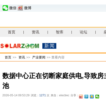
微信
微博
首页
资讯
智库
论坛
|
|
|
|
新闻
首页
>>
资讯
>>
产业要闻
>>
查看内容
数据中心正在切断家庭供电,导致房
池
2026-05-14 09:53:29
浏览：
1271
次
来自：electrec
分享：