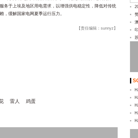
服务于上埃及地区用电需求，以增强供电稳定性，降低对传统
2
赖，缓解国家电网夏季运行压力。
【责任编辑：sunnyz】
S
H
H
花
雷人
鸡蛋
H
H
H