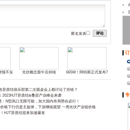
评论
匿名发表
订
嫌财报不实
光伏概念股午后持续
665W！阿特斯正式发布7
高效异质结俱乐部第二次圆桌会上都讨论了些啥？
专
2023HJT异质结&叠层产业峰会来袭
勇：N型风口无限可能，加大国内布局势在必行！
会价格下行仍是主旋律，下游继续观望 一周光伏产业链价格
产！HJT异质结迎来加速爆发