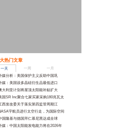
大热门文章
一周
一月
一天
外媒分析：美国保护主义反助中国巩
外媒：美国设多晶硅衍生品最低进口
澳大利亚计划将屋顶太阳能补贴扩大
美国SR Inc聚合七家买家采购180兆瓦太
江西发改委关于落实第四监管周期江
NASA宇航员进行太空行走，为国际空间
中国隆基与德国拜仁慕尼黑达成全球
外媒：中国太阳能发电能力将在2026年