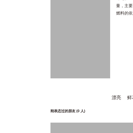
量，主要
燃料的依
漂亮
鲜
刚表态过的朋友 (
0 人
)