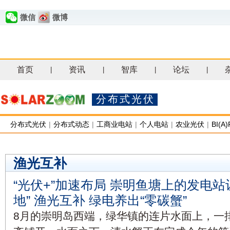
微信
微博
首页
资讯
智库
论坛
|
|
|
|
分布式光伏
分布式光伏
|
分布式动态
|
工商业电站
|
个人电站
|
农业光伏
|
BI(A)
渔光互补
“光伏+”加速布局 崇明鱼塘上的发电站
地” 渔光互补 绿电养出“零碳蟹”
8月的崇明岛西端，绿华镇的连片水面上，一